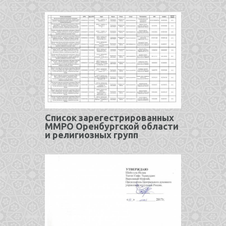
Список зарегестрированных
ММРО Оренбургской области
и религиозных групп