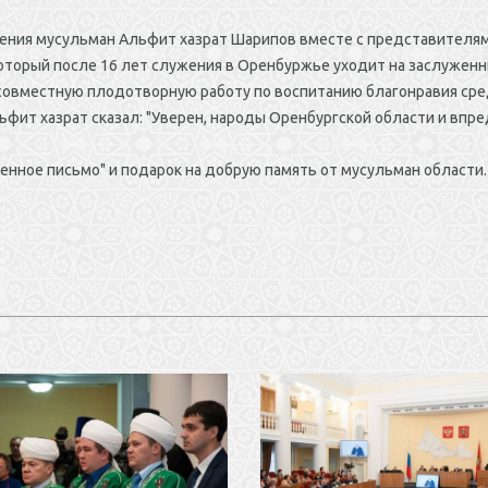
ления мусульман Альфит хазрат Шарипов вместе с представителя
торый после 16 лет служения в Оренбуржье уходит на заслуженн
 совместную плодотворную работу по воспитанию благонравия ср
льфит хазрат сказал: "Уверен, народы Оренбургской области и вп
ное письмо" и подарок на добрую память от мусульман области.