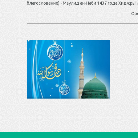
благословение) - Маулид ан-Наби 1437 года Хиджры! 
ОренИсламПр