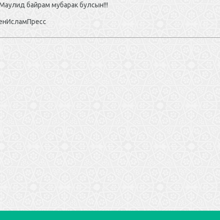
Маулид байрам мубарак булсын!!!
есс