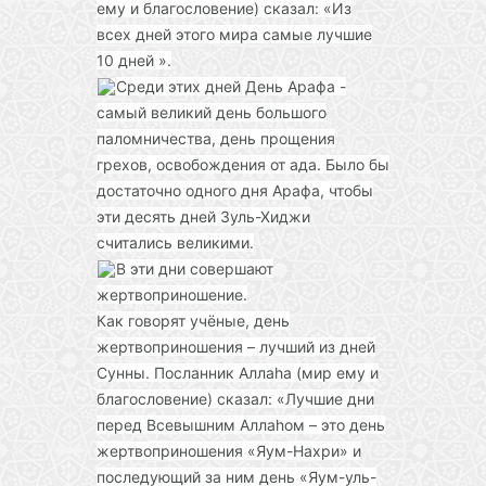
ему и благословение) сказал: «Из
всех дней этого мира самые лучшие
10 дней ».
Среди этих дней День Арафа -
самый великий день большого
паломничества, день прощения
грехов, освобождения от ада. Было бы
достаточно одного дня Арафа, чтобы
эти десять дней Зуль-Хиджи
считались великими.
В эти дни совершают
жертвоприношение.
Как говорят учёные, день
жертвоприношения – лучший из дней
Сунны. Посланник Аллаhа (мир ему и
благословение) сказал: «Лучшие дни
перед Всевышним Аллаhом – это день
жертвоприношения «Яум-Нахри» и
последующий за ним день «Яум-уль-