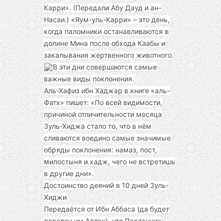
Карри». (Передали Абу Дауд и ан-
Насаи.) «Яум-уль-Карри» – это день,
когда паломники останавливаются в
долине Мина после обхода Каабы и
закалывания жертвенного животного.
В эти дни совершаются самые
важные виды поклонения.
Аль-Хафиз ибн Хаджар в книге «аль-
Фатх» пишет: «По всей видимости,
причиной отличительности месяца
Зуль-Хиджа стало то, что в нём
сливаются воедино самые значимые
обряды поклонения: намаз, пост,
милостыня и хадж, чего не встретишь
в другие дни».
Достоинство деяний в 10 дней Зуль-
Хиджи
Передаётся от Ибн Аббаса (да будет
доволен им Аллах), что Посланник