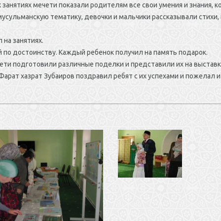
 занятиях мечети показали родителям все свои умения и знания, к
сульманскую тематику, девочки и мальчики рассказывали стихи, ис
 на занятиях.
 по достоинству. Каждый ребенок получил на память подарок.
дети подготовили различные поделки и представили их на выставк
рат хазрат Зубаиров поздравил ребят с их успехами и пожелал и