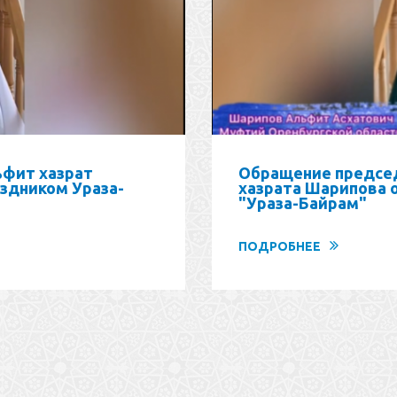
фит хазрат
Обращение предсе
здником Ураза-
хазрата Шарипова 
"Ураза-Байрам"
ПОДРОБНЕЕ