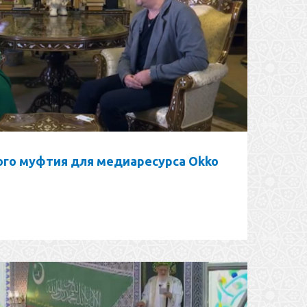
го муфтия для медиаресурса Okko