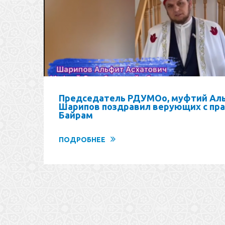
Председатель РДУМОо, муфтий Аль
Шарипов поздравил верующих с пра
Байрам
ПОДРОБНЕЕ