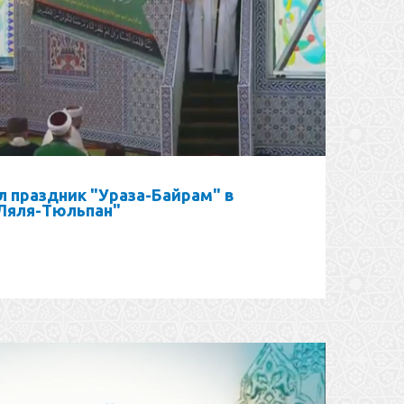
л праздник "Ураза-Байрам" в
Ляля-Тюльпан"