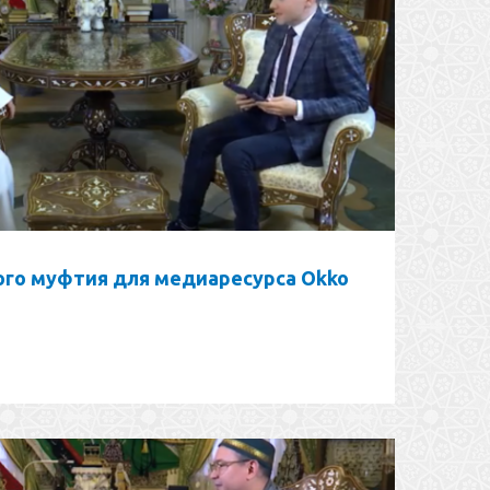
го муфтия для медиаресурса Okko